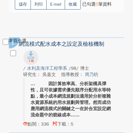
已勾選
0
筆資料
儲存
列印
E-mail
收藏
本頁全選
1
網流模式配水成本之設定及檢核機制
/
水利及海洋工程學系
/98/ 博士
研究生： 吳嘉文
指導教授：
周乃昉
因計算效率高、分析架構具彈
性，且可依據需求優先順序分配用水等特
點，最小成本網流規劃法適用於分析複雜
水資源系統的用水規劃與管理。然而成功
應用網流模式的關鍵之一在於合宜設定網
流命題中的箭線成本...
點閱：336
下載：5