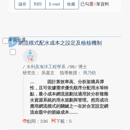
已勾選
0
筆資料
儲存
列印
E-mail
收藏
本頁全選
1
網流模式配水成本之設定及檢核機制
/
水利及海洋工程學系
/98/ 博士
研究生： 吳嘉文
指導教授：
周乃昉
因計算效率高、分析架構具彈
性，且可依據需求優先順序分配用水等特
點，最小成本網流規劃法適用於分析複雜
水資源系統的用水規劃與管理。然而成功
應用網流模式的關鍵之一在於合宜設定網
流命題中的箭線成本...
點閱：336
下載：5