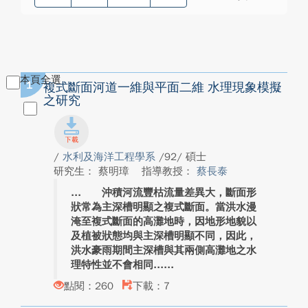
本頁全選
1
複式斷面河道一維與平面二維 水理現象模擬
之研究
/
水利及海洋工程學系
/92/ 碩士
研究生： 蔡明璋
指導教授：
蔡長泰
沖積河流豐枯流量差異大，斷面形
狀常為主深槽明顯之複式斷面。當洪水漫
淹至複式斷面的高灘地時，因地形地貌以
及植被狀態均與主深槽明顯不同，因此，
洪水豪雨期間主深槽與其兩側高灘地之水
理特性並不會相同...
點閱：260
下載：7