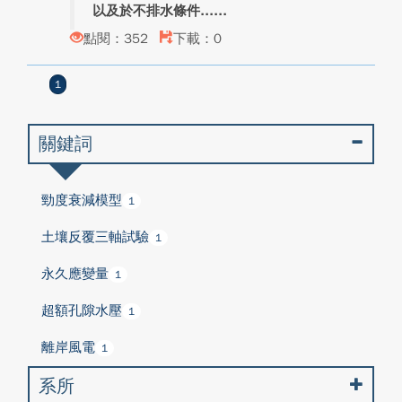
以及於不排水條件...
點閱：352
下載：0
1
關鍵詞
勁度衰減模型
1
土壤反覆三軸試驗
1
永久應變量
1
超額孔隙水壓
1
離岸風電
1
系所