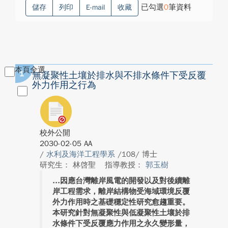
已勾選
0
筆資料
儲存
列印
E-mail
收藏
本頁全選
1
無凝聚性土壤於排水與不排水條件下受反覆
外力作用之行為
校外公開
2030-02-05 AA
/
水利及海洋工程學系
/108/ 博士
研究生： 林啓聖
指導教授：
郭玉樹
因應台灣離岸風電的開發以及對後續離
岸工程需求，離岸結構物受海域環境反覆
外力作用時之基礎穩定性研究愈趨重要。
本研究針對無凝聚性與低凝聚性土壤於排
水條件下受反覆應力作用之永久變形量，