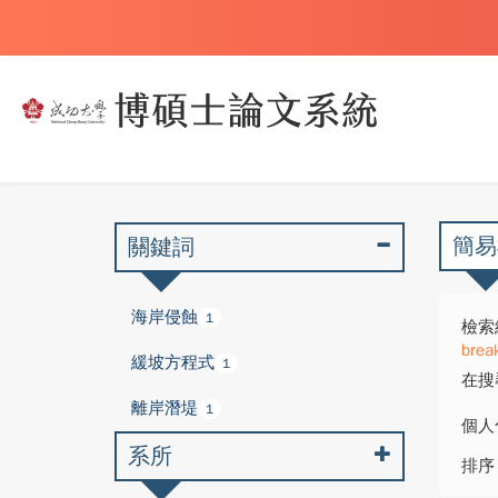
簡易
關鍵詞
海岸侵蝕
1
檢索
brea
緩坡方程式
1
在搜
離岸潛堤
1
個人
系所
排序