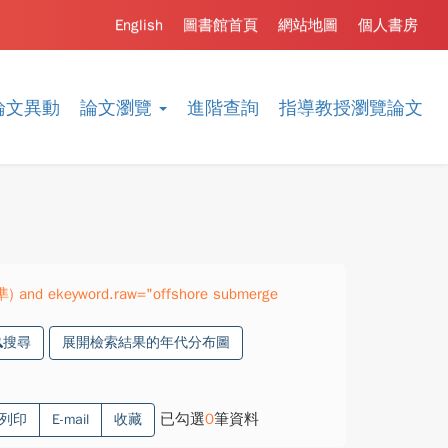
English
圖書館首頁
網站地圖
個人書房
論文異動
論文瀏覽
進階查詢
指導教授瀏覽論文
準) and ekeyword.raw="offshore submerge
搜尋
展開檢索結果的年代分布圖
已勾選
0
筆資料
列印
E-mail
收藏