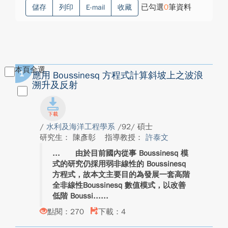
已勾選
0
筆資料
儲存
列印
E-mail
收藏
本頁全選
1
應用 Boussinesq 方程式計算斜坡上之波浪
溯升及反射
/
水利及海洋工程學系
/92/ 碩士
研究生： 陳彥彰
指導教授：
許泰文
由於目前國內從事 Boussinesq 模
式的研究仍採用弱非線性的 Boussinesq
方程式，故本文主要目的為發展一套高階
全非線性Boussinesq 數值模式，以改善
低階 Boussi...
點閱：270
下載：4