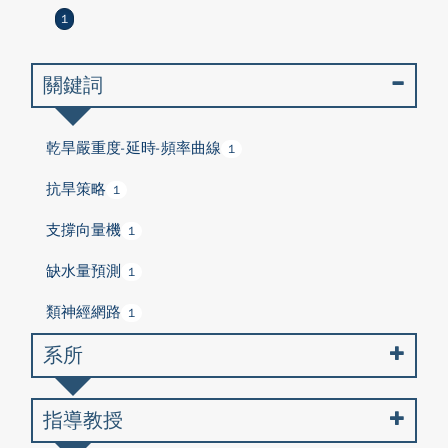
1
關鍵詞
乾旱嚴重度-延時-頻率曲線
1
抗旱策略
1
支撐向量機
1
缺水量預測
1
類神經網路
1
系所
指導教授