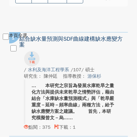
本頁全選
1
結合缺水量預測與SDF曲線建構缺水應變方
案
/
水利及海洋工程學系
/107/ 碩士
研究生： 陳仲廷
指導教授：
游保杉
本研究之宗旨為發展水庫乾旱之量
化方法與提供未來乾旱之情勢評估，藉由
結合「水庫缺水量預測模式」與「乾旱嚴
重度－延時－頻率曲線」兩種方法，給予
缺水應變方案之建議。 首先，本研
究模擬曾文－烏...
點閱：375
下載：1