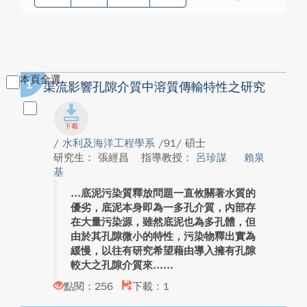
本頁全選
1
渠流影響孔隙介質中溶質傳輸特性之研究
/
水利及海洋工程學系
/91/ 碩士
研究生： 張經昌
指導教授：
呂珍謀
賴泉
基
底泥污染質釋放問題一直攸關著水質的
優劣，底泥本身即為一多孔介質，內部存
在大量污染源，雖然底泥也為多孔體，但
由於其孔隙微小的特性，污染物釋出實為
緩慢，以往有研究希望藉由導入擁有孔隙
較大之孔隙介質來...
點閱：256
下載：1