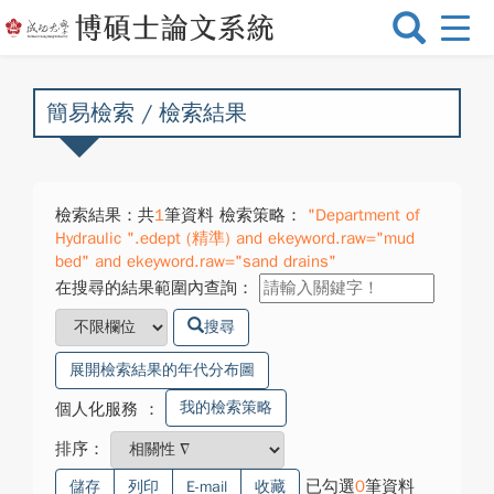
選
單
切
換
簡易檢索 / 檢索結果
檢索結果：共
1
筆資料 檢索策略：
"Department of
Hydraulic ".edept (精準) and ekeyword.raw="mud
bed" and ekeyword.raw="sand drains"
在搜尋的結果範圍內查詢：
搜尋
展開檢索結果的年代分布圖
我的檢索策略
個人化服務
：
排序：
已勾選
0
筆資料
儲存
列印
E-mail
收藏