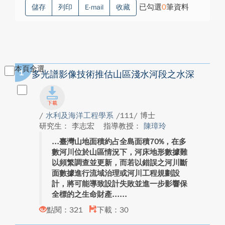
已勾選
0
筆資料
儲存
列印
E-mail
收藏
本頁全選
1
多光譜影像技術推估山區淺水河段之水深
/
水利及海洋工程學系
/111/ 博士
研究生： 李志宏
指導教授：
陳璋玲
臺灣山地面積約占全島面積70%，在多
數河川位於山區情況下，河床地形數據難
以頻繁調查並更新，而若以錯誤之河川斷
面數據進行流域治理或河川工程規劃設
計，將可能導致設計失敗並進一步影響保
全標的之生命財產...
點閱：321
下載：30