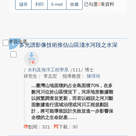
已勾選
0
筆資料
儲存
列印
E-mail
收藏
本頁全選
1
多光譜影像技術推估山區淺水河段之水深
/
水利及海洋工程學系
/111/ 博士
研究生： 李志宏
指導教授：
陳璋玲
臺灣山地面積約占全島面積70%，在多
數河川位於山區情況下，河床地形數據難
以頻繁調查並更新，而若以錯誤之河川斷
面數據進行流域治理或河川工程規劃設
計，將可能導致設計失敗並進一步影響保
全標的之生命財產...
點閱：321
下載：30