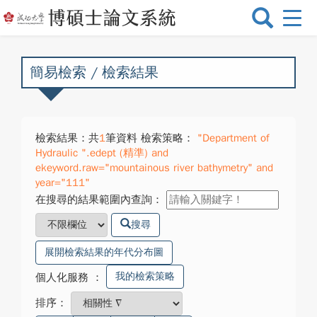
選
單
切
換
簡易檢索 / 檢索結果
檢索結果：共
1
筆資料 檢索策略：
"Department of
Hydraulic ".edept (精準) and
ekeyword.raw="mountainous river bathymetry" and
year="111"
在搜尋的結果範圍內查詢：
搜尋
展開檢索結果的年代分布圖
我的檢索策略
個人化服務
：
排序：