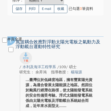
排序：
已勾選
0
筆資料
儲存
列印
E-mail
收藏
本頁全選
1
風波耦合效應對浮動太陽光電板之氣動力及
浮動載台運動特性研究
/
水利及海洋工程學系
/109/ 碩士
研究生： 余昇鴻
指導教授：
楊瑞源
臺灣位於低緯度地區，擁有豐富陽光資
源，為適合發展太陽能源之地區。然因位
於颱風行經潛在路徑，使太陽能發電系統
的安全性備受考驗。浮式太陽能發電系統
係由太陽光電板及浮動載台系統結合而
成，近年來水面型太...