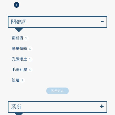
1
關鍵詞
兩相流
1
動量傳輸
1
孔隙壤土
1
毛細孔壓
1
波速
1
顯示更多
系所