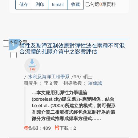
已勾選
0
筆資料
儲存
列印
E-mail
收藏
本頁全選
1
慣性及黏滯互制效應對彈性波在兩種不可混
合流體的孔隙介質中之影響評估
/
水利及海洋工程學系
/95/ 碩士
研究生： 李文豐
指導教授：
羅偉誠
本文應用孔彈性力學理論
(poroelasticity)建立應力-應變關係，結合
Lo et al. (2005)所建立的模式，將可變形
孔隙介質二相流模式經包含互制行為的偏
微分方程式推導成頻率方程式...
點閱：489
下載：2