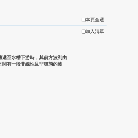
本頁全選
加入清單
傳遞至水槽下游時，其前方波列由
之間有一段非線性且非穩態的波