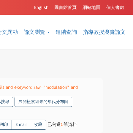
English
圖書館首頁
網站地圖
個人書房
論文異動
論文瀏覽
進階查詢
指導教授瀏覽論文
準) and ekeyword.raw="modulation" and
搜尋
展開檢索結果的年代分布圖
已勾選
0
筆資料
列印
E-mail
收藏