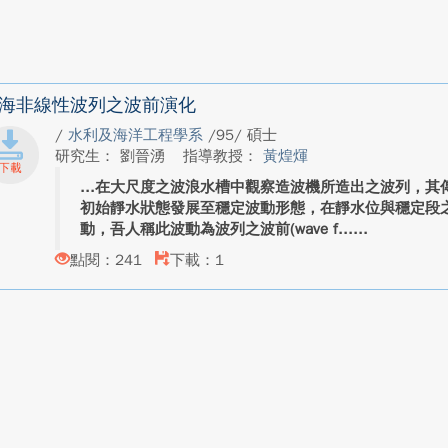
海非線性波列之波前演化
/
水利及海洋工程學系
/95/ 碩士
研究生： 劉晉湧
指導教授：
黃煌煇
在大尺度之波浪水槽中觀察造波機所造出之波列，其
初始靜水狀態發展至穩定波動形態，在靜水位與穩定段
動，吾人稱此波動為波列之波前(wave f...
點閱：241
下載：1