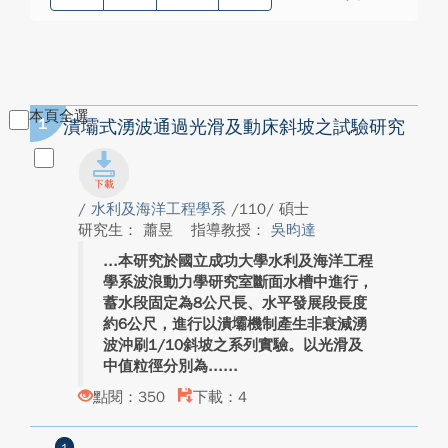
本頁全選
1
潰壩式湧波通過光滑及動床斜坡之試驗研究
/
水利及海洋工程學系
/110/ 碩士
研究生： 蕭昱
指導教授：
吳昀達
本研究於國立成功大學水利及海洋工程
學系波浪動力學研究室斷面水槽中進行，
蓄水段固定為8公尺長、水平發展段長度
約6公尺，進行以潰壩機制產生非衰減湧
波沖刷1/10斜坡之系列實驗。以光滑及
中值粒徑分別為...
點閱：350
下載：4