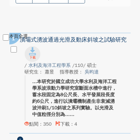
本頁全選
1
潰壩式湧波通過光滑及動床斜坡之試驗研究
/
水利及海洋工程學系
/110/ 碩士
研究生： 蕭昱
指導教授：
吳昀達
本研究於國立成功大學水利及海洋工程
學系波浪動力學研究室斷面水槽中進行，
蓄水段固定為8公尺長、水平發展段長度
約6公尺，進行以潰壩機制產生非衰減湧
波沖刷1/10斜坡之系列實驗。以光滑及
中值粒徑分別為...
點閱：350
下載：4