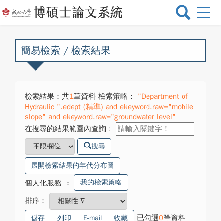
選
單
切
換
簡易檢索 / 檢索結果
檢索結果：共
1
筆資料 檢索策略：
"Department of
Hydraulic ".edept (精準) and ekeyword.raw="mobile
slope" and ekeyword.raw="groundwater level"
在搜尋的結果範圍內查詢：
搜尋
展開檢索結果的年代分布圖
我的檢索策略
個人化服務
：
排序：
已勾選
0
筆資料
儲存
列印
E-mail
收藏