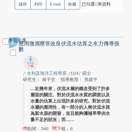
已勾選
0
筆資料
儲存
列印
E-mail
收藏
本頁全選
1
應用微測壓管改良伏流水估算之水力傳導係
數
/
水利及海洋工程學系
/104/ 碩士
研究生： 林于玄
指導教授：
孫建平
近幾年來，伏流水層的概念受到了許多
層面的關注。對於伏流水水質的調查以及
水量的估算上出現許多的研究。對於伏流
水層的應用性，有一部分的人將伏流水視
為新水源的開發，並且能夠彌補旱季供水
量不足的狀況；而...
點閱：346
下載：6