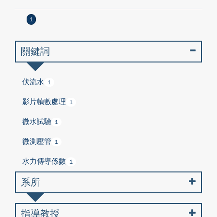
1
關鍵詞
伏流水
1
影片幀數處理
1
微水試驗
1
微測壓管
1
水力傳導係數
1
系所
指導教授