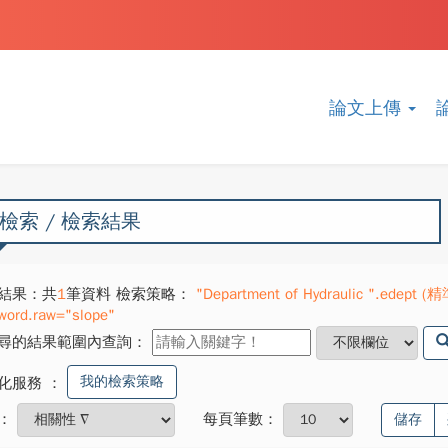
論文上傳
檢索 / 檢索結果
結果：共
1
筆資料 檢索策略：
"Department of Hydraulic ".edept (精
word.raw="slope"
尋的結果範圍內查詢：
我的檢索策略
化服務
：
：
每頁筆數：
儲存