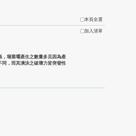
本頁全選
加入清單
係，堰塞壩產生之數量多且因為產
不同，而其潰決之破壞力皆突發性