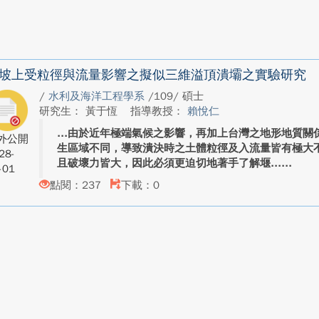
坡上受粒徑與流量影響之擬似三維溢頂潰壩之實驗研究
/
水利及海洋工程學系
/109/ 碩士
研究生： 黃于恆
指導教授：
賴悅仁
由於近年極端氣候之影響，再加上台灣之地形地質關
外公開
生區域不同，導致潰決時之土體粒徑及入流量皆有極大
28-
且破壞力皆大，因此必須更迫切地著手了解堰...
-01
點閱：237
下載：0