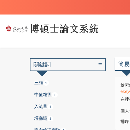
簡易
關鍵詞
三維
1
檢索
ekey
中值粒徑
1
在搜
入流量
1
個人
堰塞壩
1
排序