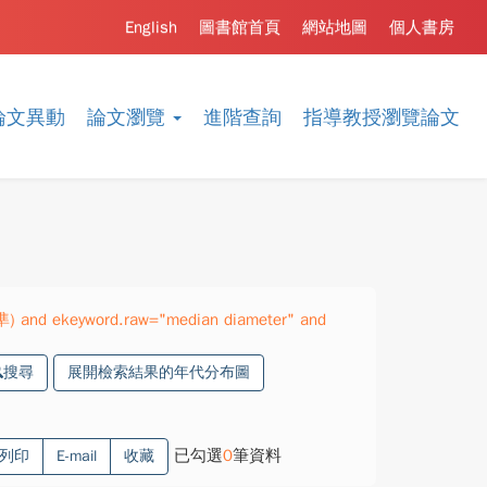
English
圖書館首頁
網站地圖
個人書房
論文異動
論文瀏覽
進階查詢
指導教授瀏覽論文
準) and ekeyword.raw="median diameter" and
搜尋
展開檢索結果的年代分布圖
已勾選
0
筆資料
列印
E-mail
收藏