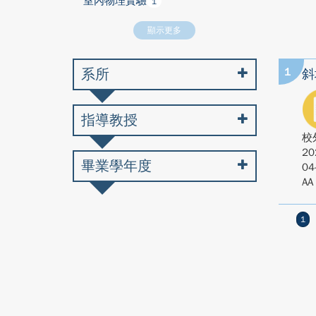
室內物理實驗
1
顯示更多
系所
1
斜
指導教授
校
20
畢業學年度
04
AA
1