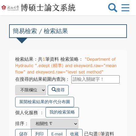
選
單
切
換
簡易檢索 / 檢索結果
檢索結果：共
1
筆資料 檢索策略：
"Department of
Hydraulic ".edept (精準) and ekeyword.raw="mean
flow" and ekeyword.raw="level set method"
在搜尋的結果範圍內查詢：
搜尋
展開檢索結果的年代分布圖
我的檢索策略
個人化服務
：
排序：
已勾選
0
筆資料
儲存
列印
E-mail
收藏