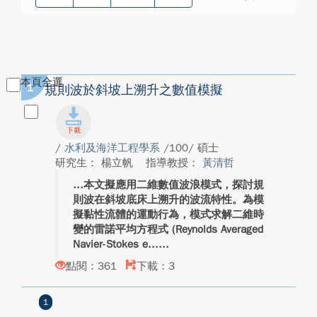
本頁全選
1
規則波於斜坡上溯升之數值模擬
/
水利及海洋工程學系
/100/ 碩士
研究生： 楊立帆
指導教授：
黃清哲
本文擬應用二維數值波浪模式，探討規
則波在斜坡底床上溯升的波流特性。為模
擬黏性流體的運動行為，模式求解二維時
變的雷諾平均方程式 (Reynolds Averaged
Navier-Stokes e...
點閱：361
下載：3
1