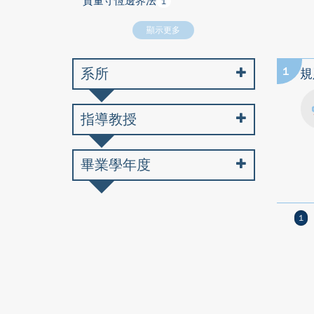
質量守恆邊界法
1
顯示更多
系所
1
規
指導教授
畢業學年度
1