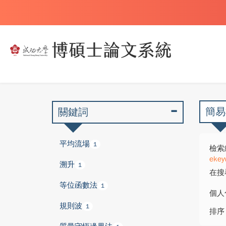
簡易
關鍵詞
平均流場
1
檢索
ekey
溯升
1
在搜
等位函數法
1
個人
規則波
1
排序