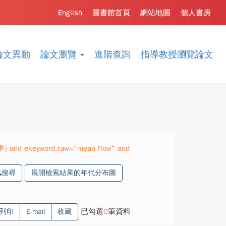
English
圖書館首頁
網站地圖
個人書房
論文異動
論文瀏覽
進階查詢
指導教授瀏覽論文
準) and ekeyword.raw="mean flow" and
搜尋
展開檢索結果的年代分布圖
已勾選
0
筆資料
列印
E-mail
收藏