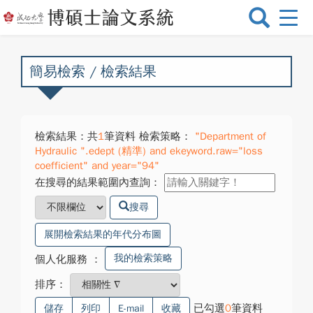
選
單
切
換
簡易檢索 / 檢索結果
檢索結果：共
1
筆資料 檢索策略：
"Department of
Hydraulic ".edept (精準) and ekeyword.raw="loss
coefficient" and year="94"
在搜尋的結果範圍內查詢：
搜尋
展開檢索結果的年代分布圖
我的檢索策略
個人化服務
：
排序：
已勾選
0
筆資料
儲存
列印
E-mail
收藏