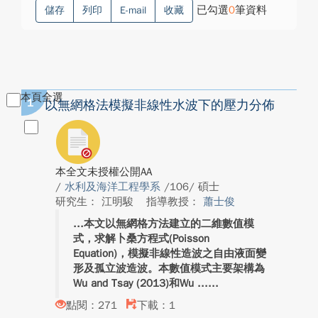
已勾選
0
筆資料
儲存
列印
E-mail
收藏
本頁全選
1
以無網格法模擬非線性水波下的壓力分佈
本全文未授權公開AA
/
水利及海洋工程學系
/106/ 碩士
研究生： 江明駿
指導教授：
蕭士俊
本文以無網格方法建立的二維數值模
式，求解卜桑方程式(Poisson
Equation)，模擬非線性造波之自由液面變
形及孤立波造波。本數值模式主要架構為
Wu and Tsay (2013)和Wu ...
點閱：271
下載：1