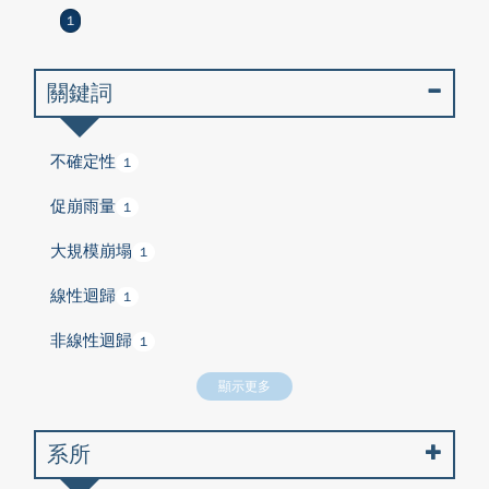
1
關鍵詞
不確定性
1
促崩雨量
1
大規模崩塌
1
線性迴歸
1
非線性迴歸
1
顯示更多
系所