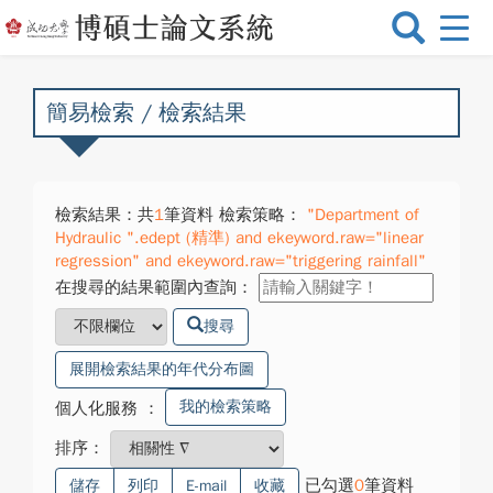
選
單
切
換
簡易檢索 / 檢索結果
檢索結果：共
1
筆資料 檢索策略：
"Department of
Hydraulic ".edept (精準) and ekeyword.raw="linear
regression" and ekeyword.raw="triggering rainfall"
在搜尋的結果範圍內查詢：
搜尋
展開檢索結果的年代分布圖
我的檢索策略
個人化服務
：
排序：
已勾選
0
筆資料
儲存
列印
E-mail
收藏