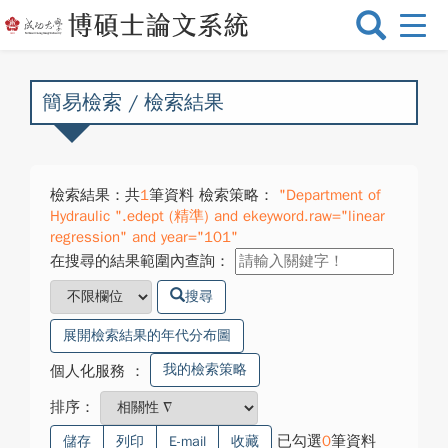
選
單
切
換
簡易檢索 / 檢索結果
檢索結果：共
1
筆資料 檢索策略：
"Department of
Hydraulic ".edept (精準) and ekeyword.raw="linear
regression" and year="101"
在搜尋的結果範圍內查詢：
搜尋
展開檢索結果的年代分布圖
我的檢索策略
個人化服務
：
排序：
已勾選
0
筆資料
儲存
列印
E-mail
收藏