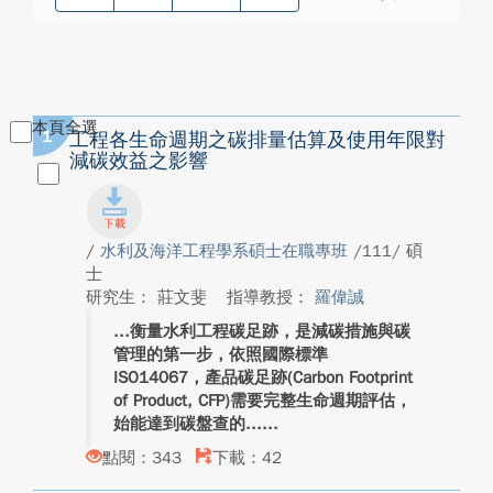
本頁全選
1
工程各生命週期之碳排量估算及使用年限對
減碳效益之影響
/
水利及海洋工程學系碩士在職專班
/111/ 碩
士
研究生： 莊文斐
指導教授：
羅偉誠
衡量水利工程碳足跡，是減碳措施與碳
管理的第一步，依照國際標準
ISO14067，產品碳足跡(Carbon Footprint
of Product, CFP)需要完整生命週期評估，
始能達到碳盤查的...
點閱：343
下載：42