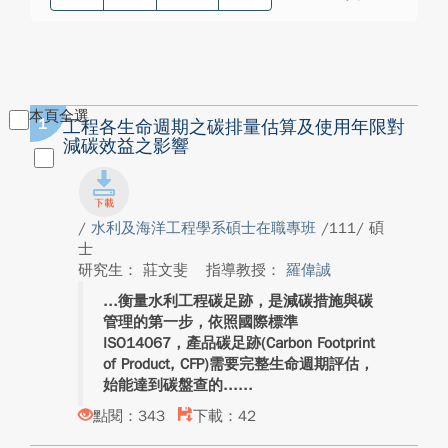
本頁全選
1
工程各生命週期之碳排量估算及使用年限對
減碳效益之影響
/
水利及海洋工程學系碩士在職專班
/111/ 碩
士
研究生： 莊文斐
指導教授：
羅偉誠
衡量水利工程碳足跡，是減碳措施與碳
管理的第一步，依照國際標準
ISO14067，產品碳足跡(Carbon Footprint
of Product, CFP)需要完整生命週期評估，
始能達到碳盤查的...
點閱：343
下載：42