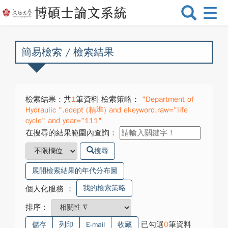
選
單
切
換
簡易檢索 / 檢索結果
檢索結果：共
1
筆資料 檢索策略：
"Department of
Hydraulic ".edept (精準) and ekeyword.raw="life
cycle" and year="111"
在搜尋的結果範圍內查詢：
搜尋
展開檢索結果的年代分布圖
我的檢索策略
個人化服務
：
排序：
已勾選
0
筆資料
儲存
列印
E-mail
收藏