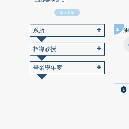
繫纜系統失效
1
顯示更多
系所
1
油
指導教授
畢業學年度
1