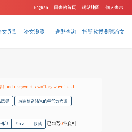
English
圖書館首頁
網站地圖
個人書房
論文異動
論文瀏覽
進階查詢
指導教授瀏覽論文
準) and ekeyword.raw="lazy wave" and
搜尋
展開檢索結果的年代分布圖
已勾選
0
筆資料
列印
E-mail
收藏