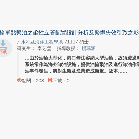
輪單點繫泊之柔性立管配置設計分析及繫纜失效引致之影
/
水利及海洋工程學系
/111/ 碩士
研究生： 李芝瑩
指導教授：
楊瑞源
由於油輪大型化，港口無法容納大型油輪，故須透過
系統常作為海外卸油設施，提供油輪繫泊及進行卸油作
油事件發生，將對生態及漁業造成衝擊。故本...
點閱：208
下載：0