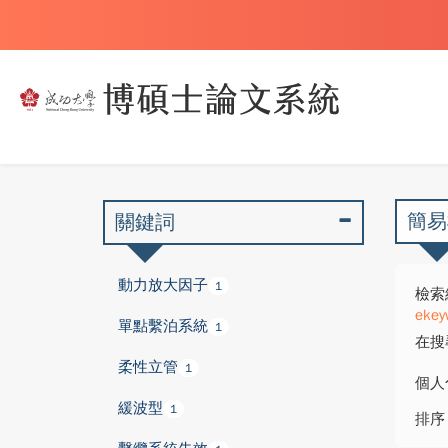
簡易
關鍵詞
動力放大因子
1
檢索
ekey
單點繫泊系統
1
在搜
柔性立管
1
個人
緩波型
1
排序