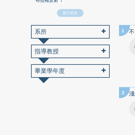
布拉格反射
1
顯示更多
系所
1
不
指導教授
畢業學年度
2
淺