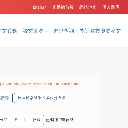
English
圖書館首頁
網站地圖
個人書房
論文異動
論文瀏覽
進階查詢
指導教授瀏覽論文
準) and ekeyword.raw="irregular wave" and
搜尋
展開檢索結果的年代分布圖
已勾選
0
筆資料
列印
E-mail
收藏