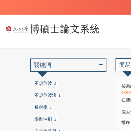
簡易
關鍵詞
不規則波
2
檢索
ekey
不規則波浪
1
在搜
反射率
1
個人
堤趾沖刷
1
排序