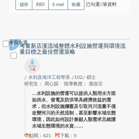
已勾選
0
筆資料
儲存
列印
E-mail
收藏
本頁全選
1
考量新店溪流域整體水利設施營運與環境流
量目標之最佳營運策略
/
水利及海洋工程學系
/102/ 碩士
研究生： 周心韻
指導教授：
蕭政宗
水利設施的營運可以提供人類用水方面
如供水、發電及防洪等具經濟效益的需
求，但水利設施攔蓄及引取河川流量不僅
改變河川的天然流制，甚至影響水域生態
環境，因此如何設計兼顧人類需求且維護
水域生態環境的水資...
點閱：421
下載：5