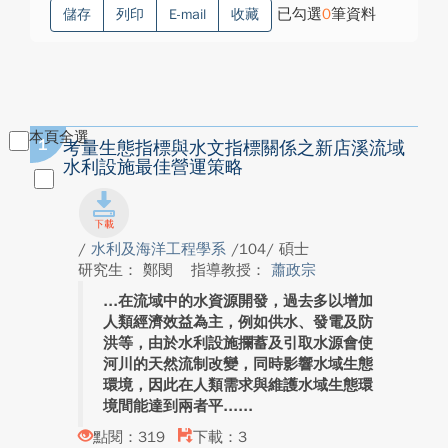
已勾選
0
筆資料
儲存
列印
E-mail
收藏
本頁全選
1
考量生態指標與水文指標關係之新店溪流域
水利設施最佳營運策略
/
水利及海洋工程學系
/104/ 碩士
研究生： 鄭閔
指導教授：
蕭政宗
在流域中的水資源開發，過去多以增加
人類經濟效益為主，例如供水、發電及防
洪等，由於水利設施攔蓄及引取水源會使
河川的天然流制改變，同時影響水域生態
環境，因此在人類需求與維護水域生態環
境間能達到兩者平...
點閱：319
下載：3