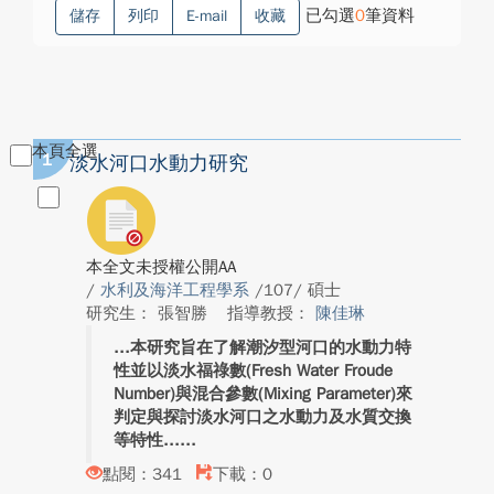
已勾選
0
筆資料
儲存
列印
E-mail
收藏
本頁全選
1
淡水河口水動力研究
本全文未授權公開AA
/
水利及海洋工程學系
/107/ 碩士
研究生： 張智勝
指導教授：
陳佳琳
本研究旨在了解潮汐型河口的水動力特
性並以淡水福祿數(Fresh Water Froude
Number)與混合參數(Mixing Parameter)來
判定與探討淡水河口之水動力及水質交換
等特性...
點閱：341
下載：0