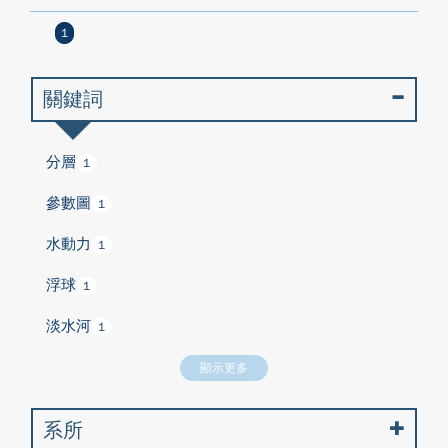
1
關鍵詞
分層
1
參數圖
1
水動力
1
浮球
1
淡水河
1
顯示更多
系所