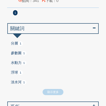
點閱：341
下載：0
1
關鍵詞
分層
1
參數圖
1
水動力
1
浮球
1
淡水河
1
顯示更多