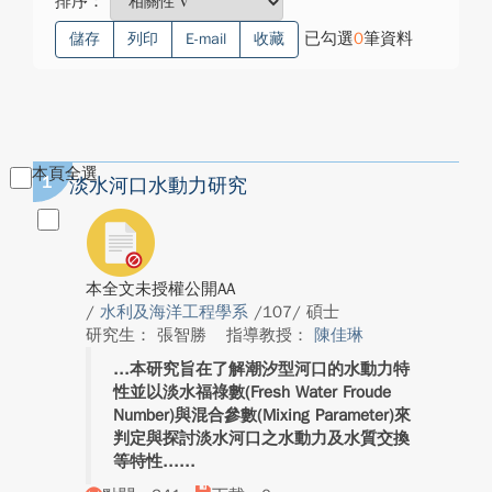
排序：
已勾選
0
筆資料
儲存
列印
E-mail
收藏
本頁全選
1
淡水河口水動力研究
本全文未授權公開AA
/
水利及海洋工程學系
/107/ 碩士
研究生： 張智勝
指導教授：
陳佳琳
本研究旨在了解潮汐型河口的水動力特
性並以淡水福祿數(Fresh Water Froude
Number)與混合參數(Mixing Parameter)來
判定與探討淡水河口之水動力及水質交換
等特性...