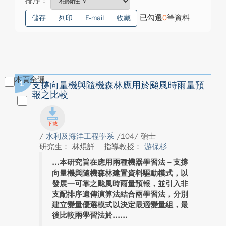
排序：
已勾選
0
筆資料
儲存
列印
E-mail
收藏
本頁全選
1
支撐向量機與隨機森林應用於颱風時雨量預
報之比較
/
水利及海洋工程學系
/104/ 碩士
研究生： 林焜詳
指導教授：
游保杉
本研究旨在應用兩種機器學習法－支撐
向量機與隨機森林建置資料驅動模式，以
發展一可靠之颱風時雨量預報，並引入非
支配排序遺傳演算法結合兩學習法，分別
建立變量優選模式以決定最適變量組，最
後比較兩學習法於...