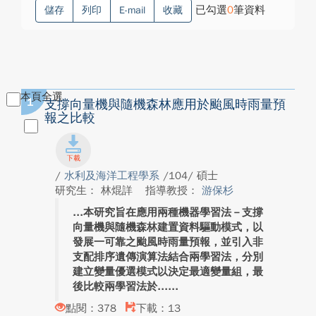
已勾選
0
筆資料
儲存
列印
E-mail
收藏
本頁全選
1
支撐向量機與隨機森林應用於颱風時雨量預
報之比較
/
水利及海洋工程學系
/104/ 碩士
研究生： 林焜詳
指導教授：
游保杉
本研究旨在應用兩種機器學習法－支撐
向量機與隨機森林建置資料驅動模式，以
發展一可靠之颱風時雨量預報，並引入非
支配排序遺傳演算法結合兩學習法，分別
建立變量優選模式以決定最適變量組，最
後比較兩學習法於...
點閱：378
下載：13