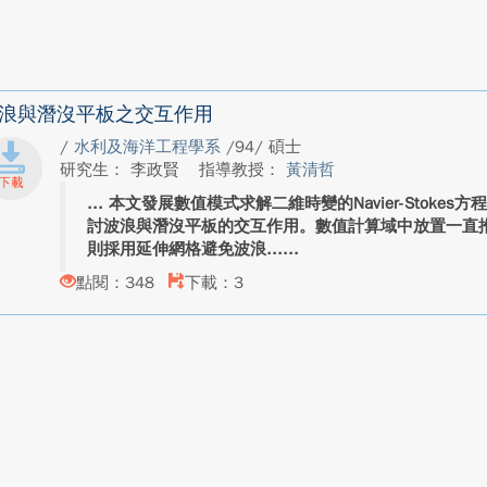
浪與潛沒平板之交互作用
/
水利及海洋工程學系
/94/ 碩士
研究生： 李政賢
指導教授：
黃清哲
本文發展數值模式求解二維時變的Navier-Stoke
討波浪與潛沒平板的交互作用。數值計算域中放置一直
則採用延伸網格避免波浪...
點閱：348
下載：3