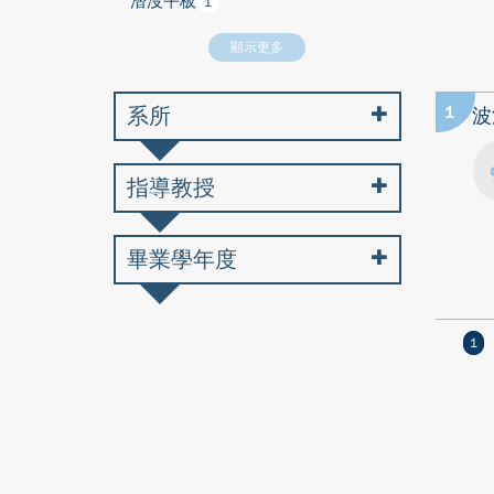
潛沒平板
1
顯示更多
系所
1
波
指導教授
畢業學年度
1