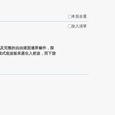
本頁全選
加入清單
s方程及完整的自由液面邊界條件，探
推式造波板來產生入射波，而下游