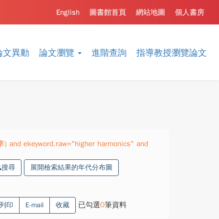
English
圖書館首頁
網站地圖
個人書房
論文異動
論文瀏覽
進階查詢
指導教授瀏覽論文
準) and ekeyword.raw="higher harmonics" and
搜尋
展開檢索結果的年代分布圖
已勾選
0
筆資料
列印
E-mail
收藏