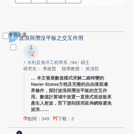
本頁全選
1
波浪與潛沒平板之交互作用
/
水利及海洋工程學系
/94/ 碩士
研究生： 李政賢
指導教授：
黃清哲
本文發展數值模式求解二維時變的
Navier-Stokes方程及完整的自由液面邊
界條件，探討波浪與潛沒平板的交互作
用。數值計算域中放置一直推式造波板來
產生入射波，而下游則採用延伸網格避免
波浪...
點閱：349
下載：3