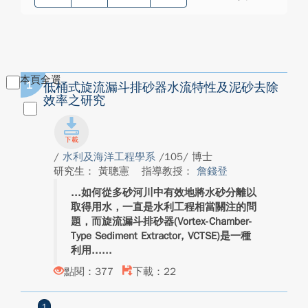
本頁全選
1
低桶式旋流漏斗排砂器水流特性及泥砂去除
效率之研究
/
水利及海洋工程學系
/105/ 博士
研究生： 黃聰憲
指導教授：
詹錢登
如何從多砂河川中有效地將水砂分離以
取得用水，一直是水利工程相當關注的問
題，而旋流漏斗排砂器(Vortex-Chamber-
Type Sediment Extractor, VCTSE)是一種
利用...
點閱：377
下載：22
1