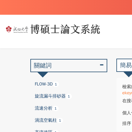
簡易
關鍵詞
FLOW-3D
1
檢索
ekey
旋流漏斗排砂器
1
在搜
流速分析
1
個人
渦流空氣柱
1
排序