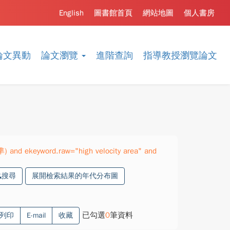
English
圖書館首頁
網站地圖
個人書房
論文異動
論文瀏覽
進階查詢
指導教授瀏覽論文
) and ekeyword.raw="high velocity area" and
搜尋
展開檢索結果的年代分布圖
已勾選
0
筆資料
列印
E-mail
收藏