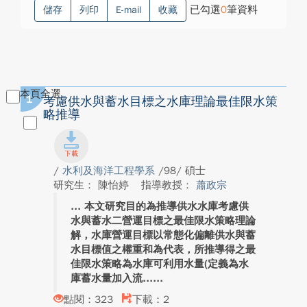
已勾選
0
筆資料
儲存
列印
E-mail
收藏
本頁全選
1
考慮供水與蓄水目標之水庫理論最佳限水策
略推導
/
水利及海洋工程學系
/98/ 碩士
研究生： 陳怡婷
指導教授：
蕭政宗
本文研究目的為推導供水水庫考慮供
水與蓄水二營運目標之最佳限水策略理論
解，水庫營運目標以常態化偏離供水與蓄
水目標值之權重和為代表，所推導得之最
佳限水策略為水庫可利用水量(定義為水
庫蓄水量加入流...
點閱：323
下載：2