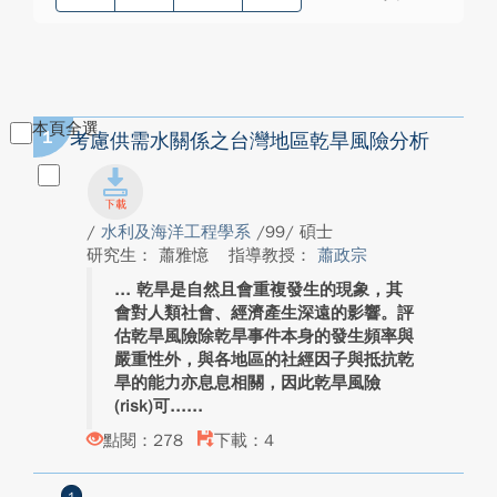
本頁全選
1
考慮供需水關係之台灣地區乾旱風險分析
/
水利及海洋工程學系
/99/ 碩士
研究生： 蕭雅憶
指導教授：
蕭政宗
乾旱是自然且會重複發生的現象，其
會對人類社會、經濟產生深遠的影響。評
估乾旱風險除乾旱事件本身的發生頻率與
嚴重性外，與各地區的社經因子與抵抗乾
旱的能力亦息息相關，因此乾旱風險
(risk)可...
點閱：278
下載：4