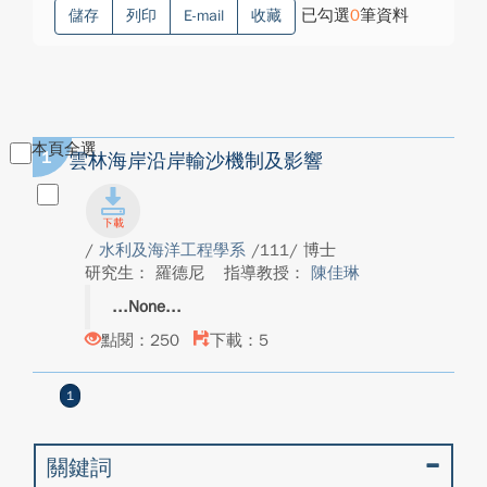
已勾選
0
筆資料
儲存
列印
E-mail
收藏
本頁全選
1
雲林海岸沿岸輸沙機制及影響
/
水利及海洋工程學系
/111/ 博士
研究生： 羅德尼
指導教授：
陳佳琳
None
點閱：250
下載：5
1
關鍵詞