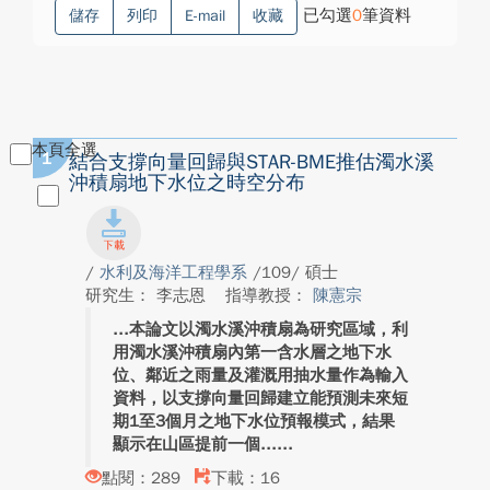
已勾選
0
筆資料
儲存
列印
E-mail
收藏
本頁全選
1
結合支撐向量回歸與STAR-BME推估濁水溪
沖積扇地下水位之時空分布
/
水利及海洋工程學系
/109/ 碩士
研究生： 李志恩
指導教授：
陳憲宗
本論文以濁水溪沖積扇為研究區域，利
用濁水溪沖積扇內第一含水層之地下水
位、鄰近之雨量及灌溉用抽水量作為輸入
資料，以支撐向量回歸建立能預測未來短
期1至3個月之地下水位預報模式，結果
顯示在山區提前一個...
點閱：289
下載：16