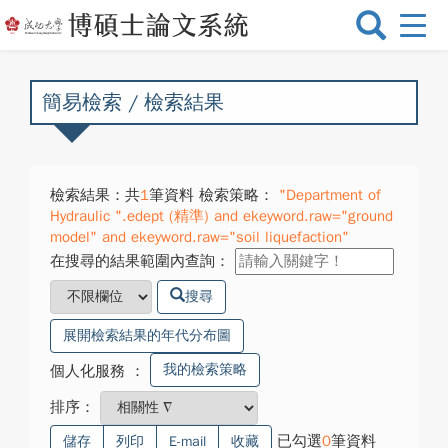
選
單
切
換
簡易檢索 / 檢索結果
檢索結果：共
1
筆資料 檢索策略：
"Department of
Hydraulic ".edept (精準) and ekeyword.raw="ground
model" and ekeyword.raw="soil liquefaction"
在搜尋的結果範圍內查詢：
搜尋
展開檢索結果的年代分布圖
我的檢索策略
個人化服務
：
排序：
已勾選
0
筆資料
儲存
列印
E-mail
收藏