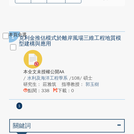
本頁全選
1
克利金推估模式於離岸風場三維工程地質模
型建構與應用
本全文未授權公開AA
/
水利及海洋工程學系
/108/ 碩士
研究生： 莊雅筑
指導教授：
郭玉樹
點閱：338
下載：0
1
關鍵詞