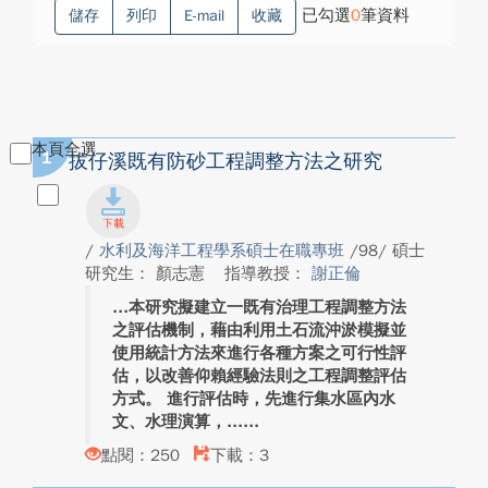
已勾選
0
筆資料
儲存
列印
E-mail
收藏
本頁全選
1
拔仔溪既有防砂工程調整方法之研究
/
水利及海洋工程學系碩士在職專班
/98/ 碩士
研究生： 顏志憲
指導教授：
謝正倫
本研究擬建立一既有治理工程調整方法
之評估機制，藉由利用土石流沖淤模擬並
使用統計方法來進行各種方案之可行性評
估，以改善仰賴經驗法則之工程調整評估
方式。 進行評估時，先進行集水區內水
文、水理演算，...
點閱：250
下載：3