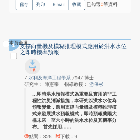
已勾選
0
筆資料
儲存
列印
E-mail
收藏
本頁全選
1
支撐向量機及模糊推理模式應用於洪水水位
之即時機率預報
/
水利及海洋工程學系
/94/ 博士
研究生： 陳憲宗
指導教授：
游保杉
即時洪水預報模式為重要且實用的非工
程性洪災消減措施，本研究以洪水水位為
預報變量，應用支撐向量機及模糊推理模
式來發展洪水預報模式，即時預報蘭陽大
橋未來一至六小時的洪水水位及其機率分
布。 首先採用...
點閱：326
下載：9