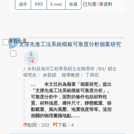
已勾選
0
筆資料
儲存
列印
E-mail
收藏
本頁全選
1
支撐先進工法系統模板可靠度分析個案研究
/
水利及海洋工程學系碩士在職專班
/93/ 碩士
研究生： 余哲碩
指導教授：
丁舜臣
本文目的為藉著「個案研究」提出
「支撐先進工法系統模板可靠度分析」。
可靠度分析中，面對的條件包括材料性
質、材料強度、構件尺寸、靜態載重、移
動載重、風向風壓、地震強度等等。這些
相關的物理量隨地點...
點閱：222
下載：4