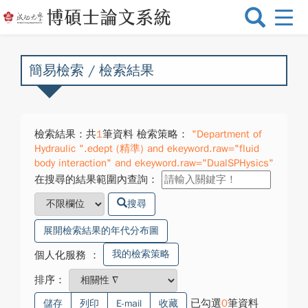
選
單
切
換
簡易檢索 / 檢索結果
檢索結果：共
1
筆資料 檢索策略：
"Department of
Hydraulic ".edept (精準) and ekeyword.raw="fluid
body interaction" and ekeyword.raw="DualSPHysics"
在搜尋的結果範圍內查詢：
搜尋
展開檢索結果的年代分布圖
我的檢索策略
個人化服務
：
排序：
已勾選
0
筆資料
儲存
列印
E-mail
收藏