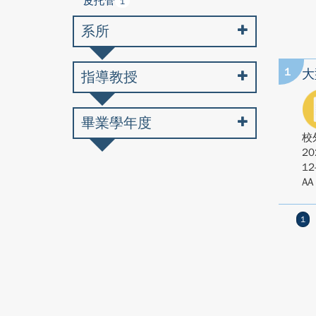
皮托管
1
系所
1
大
指導教授
畢業學年度
校
20
12
AA
1