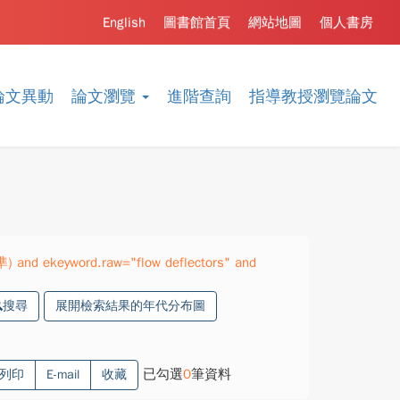
English
圖書館首頁
網站地圖
個人書房
論文異動
論文瀏覽
進階查詢
指導教授瀏覽論文
準) and ekeyword.raw="flow deflectors" and
搜尋
展開檢索結果的年代分布圖
已勾選
0
筆資料
列印
E-mail
收藏