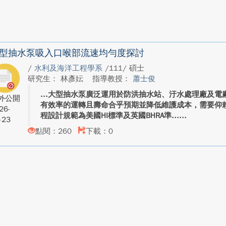
型抽水泵吸入口喉部流速均勻度探討
/
水利及海洋工程學系
/111/ 碩士
研究生： 林彥妘
指導教授：
蕭士俊
大型抽水泵廣泛運用於防洪抽水站、汙水處理廠及電
外公開
有效率的運轉且壽命合乎預期並降低維護成本，需要仰
26-
程設計規範為美國HI標準及英國BHRA準...
-23
點閱：260
下載：0