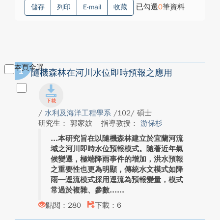
已勾選
0
筆資料
儲存
列印
E-mail
收藏
本頁全選
1
隨機森林在河川水位即時預報之應用
/
水利及海洋工程學系
/102/ 碩士
研究生： 郭家妏
指導教授：
游保杉
本研究旨在以隨機森林建立於宜蘭河流
域之河川即時水位預報模式。隨著近年氣
候變遷，極端降雨事件的增加，洪水預報
之重要性也更為明顯，傳統水文模式如降
雨─逕流模式採用逕流為預報變量，模式
常過於複雜、參數...
點閱：280
下載：6