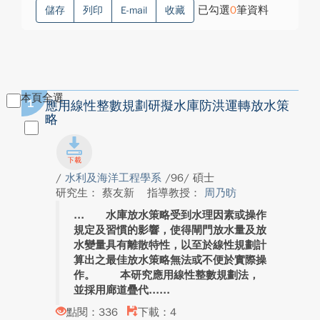
已勾選
0
筆資料
儲存
列印
E-mail
收藏
本頁全選
1
應用線性整數規劃研擬水庫防洪運轉放水策
略
/
水利及海洋工程學系
/96/ 碩士
研究生： 蔡友新
指導教授：
周乃昉
水庫放水策略受到水理因素或操作
規定及習慣的影響，使得閘門放水量及放
水變量具有離散特性，以至於線性規劃計
算出之最佳放水策略無法或不便於實際操
作。 本研究應用線性整數規劃法，
並採用廊道疊代...
點閱：336
下載：4