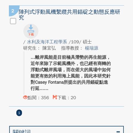
2
陣列式浮動風機繫纜共用錨碇之動態反應研
究
/
水利及海洋工程學系
/109/ 碩士
研究生： 陳宜弘
指導教授：
楊瑞源
離岸風能是目前極具潛勢的再生能源，
近年來除了示範風機外，也已經有商轉的
浮動式離岸風場，而在偌大的風場中如何
能更有效的利用海上風能，因此本研究針
對Casey Fontana所提出的共用錨碇點進
行延...
點閱：356
下載：20
1
關鍵詞