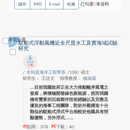
已勾選
0
筆資料
儲存
列印
E-mail
收藏
本頁全選
1
駁船式浮動風機近全尺度水工及實海域試驗
研究
/
水利及海洋工程學系
/109/ 碩士
研究生： 王詮文
指導教授：
楊瑞源
目前我國政府正在大力推動離岸風電之
發展，將積極開發綠色新能源，然而我國
擁有豐富的沉箱製作技術經驗以及完整且
優良的海事工程團隊，對於外觀構造十分
類似的駁船式浮式平台相較於他國具有明
顯優勢，另外浮式...
點閱：378
下載：40